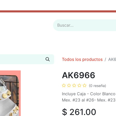
ADES
BOLSOS
SANDALIA PLASTICO
BOTAS
SOBRE PEDIDO
LUCES
PE
Todos los productos
AK
AK6966
(0 reseña)
Incluye Caja - Color Blanc
Mex. #23 al #26- Mex. #23
$
261.00