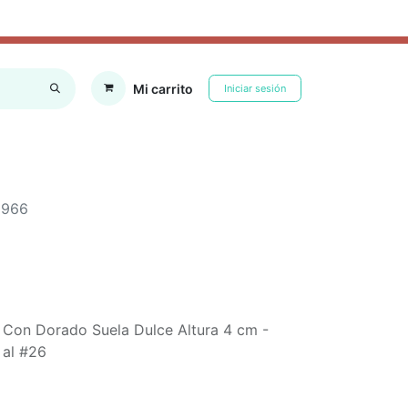
Mi carrito
Iniciar sesión
RFUMES
SOMBRILLAS E IMPERMEABLES
CALCETINES
HOGAR
6966
o Con Dorado Suela Dulce Altura 4 cm -
 al #26