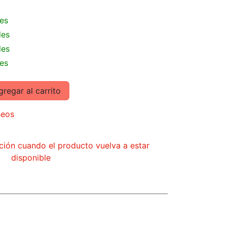
les
les
les
les
regar al carrito
seos
ción cuando el producto vuelva a estar
disponible