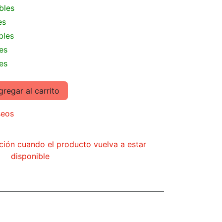
bles
es
bles
es
es
regar al carrito
seos
ción cuando el producto vuelva a estar
disponible