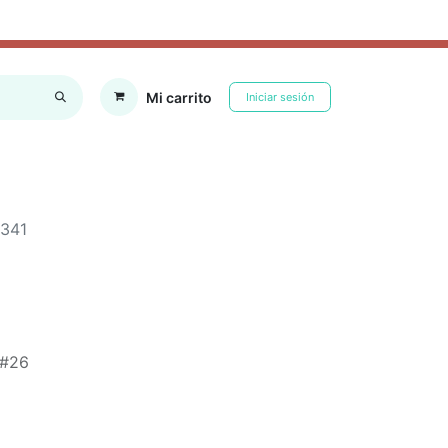
Mi carrito
Iniciar sesión
RFUMES
SOMBRILLAS E IMPERMEABLES
CALCETINES
HOGAR
341
 #26