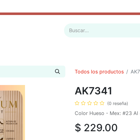
ADES
BOLSOS
SANDALIA PLASTICO
BOTAS
SOBRE PEDIDO
LUCES
PE
Todos los productos
AK7
AK7341
(0 reseña)
Color Hueso - Mex: #23 Al
$
229.00