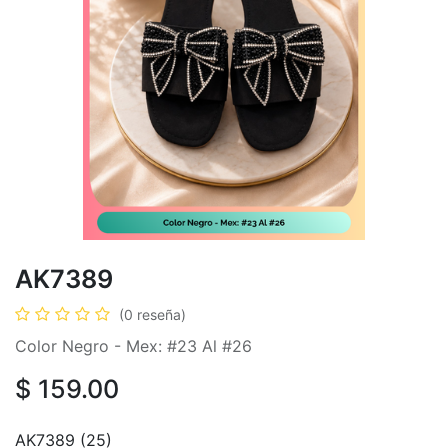
AK7389
(0 reseña)
Color Negro - Mex: #23 Al #26
$
159.00
AK7389 (25)