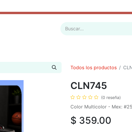
ADES
BOLSOS
SANDALIA PLASTICO
BOTAS
SOBRE PEDIDO
LUCES
PE
Todos los productos
CL
CLN745
(0 reseña)
Color Multicolor - Mex: #2
$
359.00