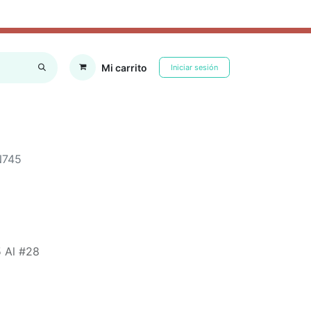
Mi carrito
Iniciar sesión
RFUMES
SOMBRILLAS E IMPERMEABLES
CALCETINES
HOGAR
N745
5 Al #28